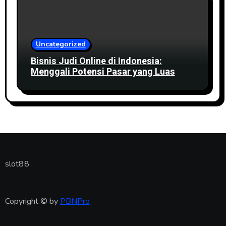
Uncategorized
Bisnis Judi Online di Indonesia:
Menggali Potensi Pasar yang Luas
slot88
Copyright © by
PBNPro