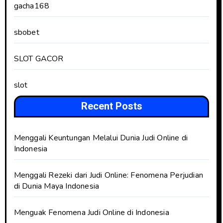
gacha168
sbobet
SLOT GACOR
slot
Recent Posts
Menggali Keuntungan Melalui Dunia Judi Online di
Indonesia
Menggali Rezeki dari Judi Online: Fenomena Perjudian
di Dunia Maya Indonesia
Menguak Fenomena Judi Online di Indonesia