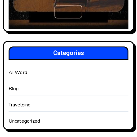
Categories
AI Word
Blog
Traveleing
Uncategorized