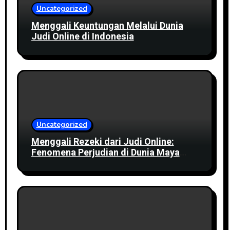
Uncategorized
Menggali Keuntungan Melalui Dunia
Judi Online di Indonesia
Uncategorized
Menggali Rezeki dari Judi Online:
Fenomena Perjudian di Dunia Maya
Indonesia