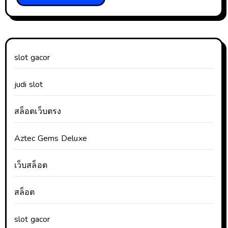
slot gacor
judi slot
สล็อตเว็บตรง
Aztec Gems Deluxe
เว็บสล็อต
สล็อต
slot gacor