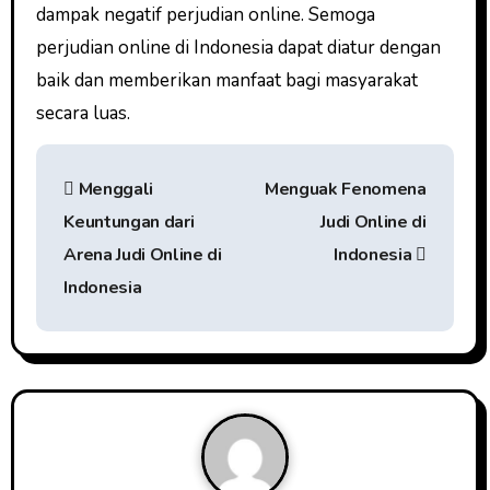
dampak negatif perjudian online. Semoga
perjudian online di Indonesia dapat diatur dengan
baik dan memberikan manfaat bagi masyarakat
secara luas.
P
Menggali
Menguak Fenomena
o
Keuntungan dari
Judi Online di
s
Arena Judi Online di
Indonesia
t
Indonesia
n
a
v
i