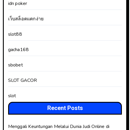
idn poker
เว็บสล็อตแตกง่าย
slot88
gacha168
sbobet
SLOT GACOR
slot
Recent Posts
Menggali Keuntungan Melalui Dunia Judi Online di