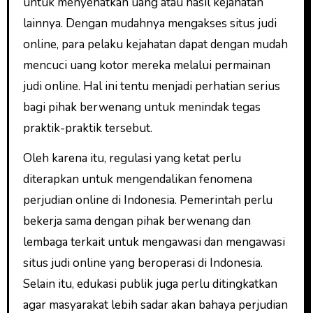
untuk menyehatkan uang atau hasil kejahatan
lainnya. Dengan mudahnya mengakses situs judi
online, para pelaku kejahatan dapat dengan mudah
mencuci uang kotor mereka melalui permainan
judi online. Hal ini tentu menjadi perhatian serius
bagi pihak berwenang untuk menindak tegas
praktik-praktik tersebut.
Oleh karena itu, regulasi yang ketat perlu
diterapkan untuk mengendalikan fenomena
perjudian online di Indonesia. Pemerintah perlu
bekerja sama dengan pihak berwenang dan
lembaga terkait untuk mengawasi dan mengawasi
situs judi online yang beroperasi di Indonesia.
Selain itu, edukasi publik juga perlu ditingkatkan
agar masyarakat lebih sadar akan bahaya perjudian