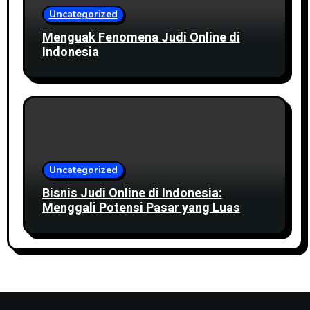
Uncategorized
Menguak Fenomena Judi Online di
Indonesia
Uncategorized
Bisnis Judi Online di Indonesia:
Menggali Potensi Pasar yang Luas