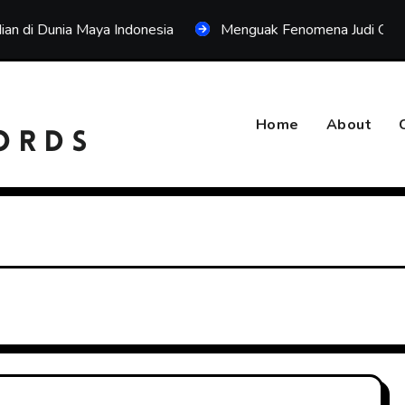
nia Maya Indonesia
Menguak Fenomena Judi Online di Indo
Home
About