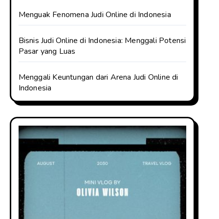
Menguak Fenomena Judi Online di Indonesia
Bisnis Judi Online di Indonesia: Menggali Potensi
Pasar yang Luas
Menggali Keuntungan dari Arena Judi Online di
Indonesia