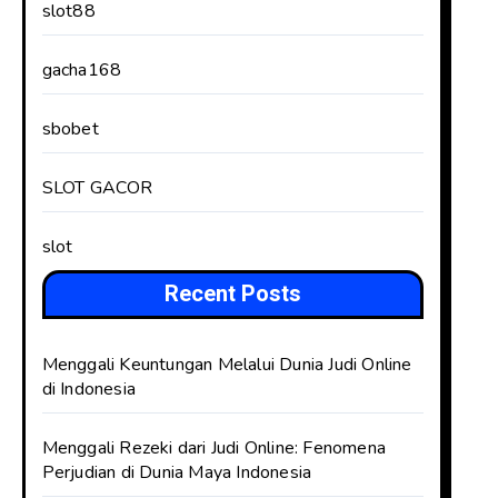
slot88
gacha168
sbobet
SLOT GACOR
slot
Recent Posts
Menggali Keuntungan Melalui Dunia Judi Online
di Indonesia
Menggali Rezeki dari Judi Online: Fenomena
Perjudian di Dunia Maya Indonesia